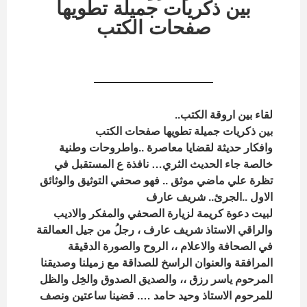
بين ذكريات جميلة تطويها
صفحات الكتب
لقاء بين اروقة الكتب..
بين ذكريات جميلة تطويها صفحات الكتب
وافكار حديثة لقضايا معاصرة ..واطروحات وطنية
خالصة جاء الحديث الثري… نافذة ع المستقبل في
تظرة علي ماضي موثق .. فهو صحفي التوثيق والوثائق
الاول ..الجرئ.. شريف عارف
لبيت دعوة كريمة لزيارة الصحفي والمفكر والاديب
والراقي الاستاذ شريف عارف ، رجلُ من جيل العمالقة
في الصحافة والاعلام ،، الروح والصورة الدقيقة
المرافقة والعنوان الراسخ للصداقة مع زميلنا وصديقنا
المرحوم ياسر رزق ،، والصديق الصدوق والخِل والظل
للمرحوم الاستاذ وحيد حامد …. قضينا ساعتين ونصف