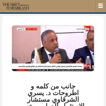
جانب من كلمه و
اطروحات د. يسري
الشرقاوي مستشار