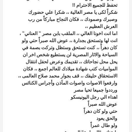
تحفظ للجميع الاحترام !!
شكراً لكى يا مصر الغالية ،، شكرا علي حضورك
وصبرك وصمودك ،، فكان النجاح مباركاً من رب
العرش العظيم ،،
اما انت اخونا الغالي ،، الملقب بابن مصر ” العناني” ،
انت لها وتستحق بجدارة ،، عوض الله صبراً حتي ولو
كان دهراً ،، كنت تستحق وستظل وتركت بصمة في
السياحة والاثار المصرية لن يستطيع شخص اخر ان
يحل محل نجاحاتك ،، تقديمك وعرض لحفل انتقال
المواميات كتب شهادة ميلادك للعالم اجمع ،، فكان
الاستحقاق حليفك ،، قف بجوار محمد صلاح العالمى ،،
وارفعوا الاصوات واصوات المآذن وأجراس الكنائس
ورددوا جميعا تحيا مصر
اهداء الي رجل اليونيسكو
عوض الله صبراً
حتي ولو كان دهراً
والحق يعود
ولو طال عمراً