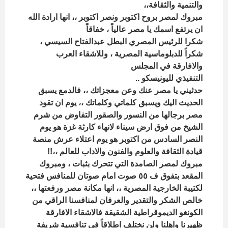
والتنمية والثقافة،،
مبروك لمصر بروح اكتوبر ونصر اكتوبر ،، انها ارادة الله
ان يرتفع اسمك يا مصر عالياً ، خفاقاً
شكرا للرئيس المصري البطل عبدالفتاح السيسي ،
شكراً للدبلوماسية المصرية ، وللاشقاء العرب
والافارقة في المجلس
التنفيذي لليونيسكو ..
حدثيني يا مصر عنك وعن معجزاتك ،، فالدمع يسبق
الحديث اليك ويسبق كلماتي وكلماتك ،، يوم ان تقود
مصر برجالها من النسور والصقور التفاوض من شرم
الشيخ من فوق ارض سيناء لانهاء كارثة غزة هو يوم
النصر السادس من اكتوبر هو يوم اعتلاء عرش منصة
قيادة الثقافة والعلوم والفنون والاداب للعالم ،،!!
مبروك لمصر الصامدة التي تتحرك بثبات ، ومبروك
المقعد بتفوق ف ٥٥ صوت امام صوتان للمنافس فتحية
لكتيبة الخارجية المصرية ،، انها مكانة مصر ورفعتها ،،
خالص الشكر والتقدير والعرفان لمنافسنا الراقي من
الكونغو الديموقراطية الشقيقة فالاشقاء الافارقة
ظهيرنا واهلنا ولن نختلف اطلاقاً في تنافسية شريفة