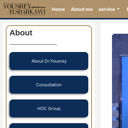
Home
About me
service
About
About Dr.Yousrey
Consultation
HOC Group