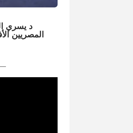
د يسري ال
المصريين الأف