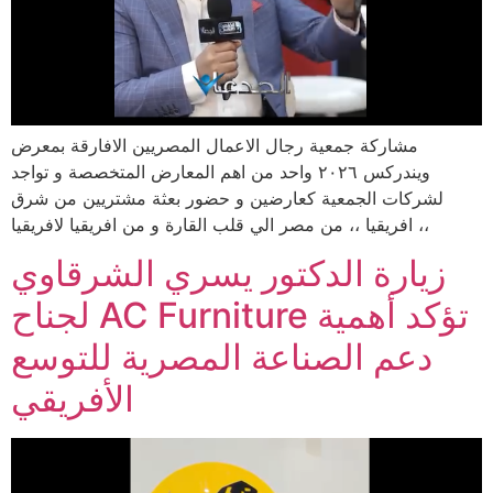
مشاركة جمعية رجال الاعمال المصريين الافارقة بمعرض
ويندركس ٢٠٢٦ واحد من اهم المعارض المتخصصة و تواجد
لشركات الجمعية كعارضين و حضور بعثة مشتريين من شرق
افريقيا ،، من مصر الي قلب القارة و من افريقيا لافريقيا ،،
زيارة الدكتور يسري الشرقاوي
لجناح AC Furniture تؤكد أهمية
دعم الصناعة المصرية للتوسع
الأفريقي