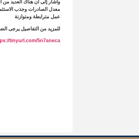
وأشار إلى أن هناك العديد من ا
معدل الصادرات وجذب الاستثمار
عمل مترابطة ومتوازنة
للمزيد من التفاصيل يرجى الض
tps://tinyurl.com/5n7aneca