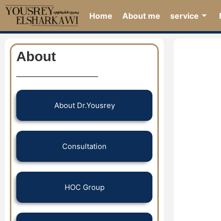
Home
About me
service
About
About Dr.Yousrey
Consultation
HOC Group