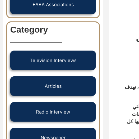
EABA Associations
Category
Television Interviews
Articles
، تهدف
تي
Radio Interview
عات
ها كل
Newspaper