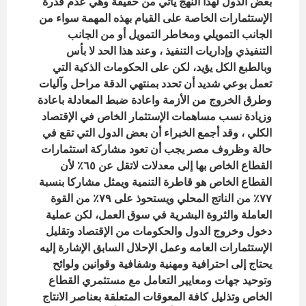
بعض الدول لهذا النهج يأتي من حقيقة وهي عدم قدرة
الإستثمارات الخاصة على القيام بهذه المهمة سواء من
الجانب التمويلي ومخاطر التمويل أو من الجانب
التنفيذي وإداريات التنفيذ ، وعند هذا الحد لا بأس
وبالطبع الكل يؤيد، لكن على الحكومات الذكية التي
تعمل بوعي شديد أن تحدد بمنتهي الدقة مراحل وآليات
وطرق الخروج من الأزمة واعادة ضبط المعادلة باعادة
وزيادة نسب مساهمات الإستثمار الخاص في الإقتصاد
الكلي ، وقد أجمع الخبراء أن بعض الدول التي تقع في
حالة وظروف مصر يجب أن تعود مشاركة استثمارات
القطاع الخاص بها إلى معدلات لاتقل عن ٦٥٪؜ لأن
القطاع الخاص هو قاطرة التنمية ويمثل مشاركا بنسبة
٧٧٪؜ من الناتج المحلي ويستحوذ على ٧٩٪؜ من القوة
العاملة والثروة البشرية في سوق العمل، لكن عملية
دخول وخروج الدول والحكومات من الإقتصاد وتقليل
الإستثمارات العامه وعمل الإحلال السابق الإشارة إليه
يحتاج إلى احترافية ومهنية وشفافية وقوانين ولوائح
وتوحيد جهات ومعايير التعامل مع مستثمري القطاع
الخاص وتذليل كافة المعوقات المتعلقة بعناصر الانتاج